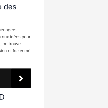
é des
ménagers,
n aux idées pour
, on trouve
sion et fac.comé
LD