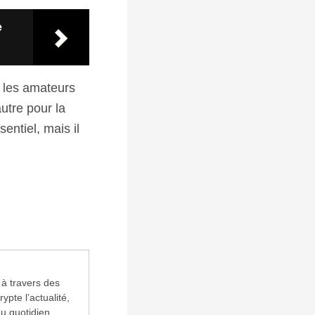
e
r les amateurs
autre pour la
ntiel, mais il
 à travers des
ypte l’actualité,
u quotidien.