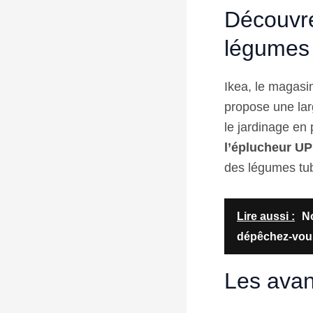
Découvre
légumes
Ikea, le magasi
propose une lar
le jardinage en 
l’éplucheur 
des légumes tu
Lire aussi :
No
dépêchez-vous 
Les ava