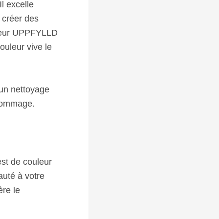
l excelle
 créer des
cheur UPPFYLLD
ouleur vive le
 un nettoyage
dommage.
st de couleur
auté à votre
ère le