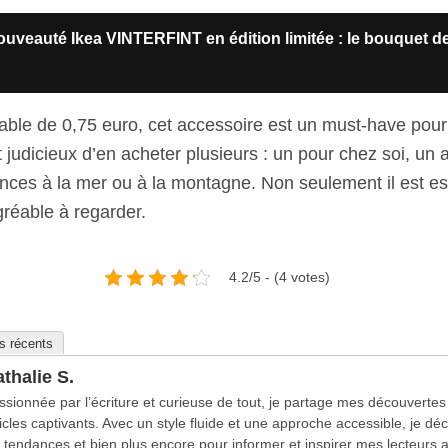
uveauté Ikea VINTERFINT en édition limitée : le bouquet d
table de 0,75 euro, cet accessoire est un must-have pou
st judicieux d’en acheter plusieurs : un pour chez soi, un 
ces à la mer ou à la montagne. Non seulement il est esse
gréable à regarder.
4.2/5 - (4 votes)
es récents
thalie S.
ssionnée par l’écriture et curieuse de tout, je partage mes découvertes
ticles captivants. Avec un style fluide et une approche accessible, je décr
s tendances et bien plus encore pour informer et inspirer mes lecteurs a