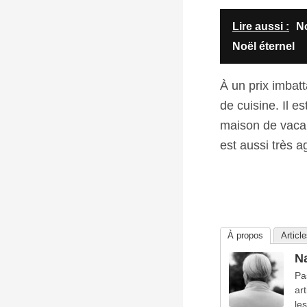
Lire aussi :
No
Noël éternel
À un prix imbat
de cuisine. Il e
maison de vacan
est aussi très a
À propos
Articl
Na
Pa
ar
le