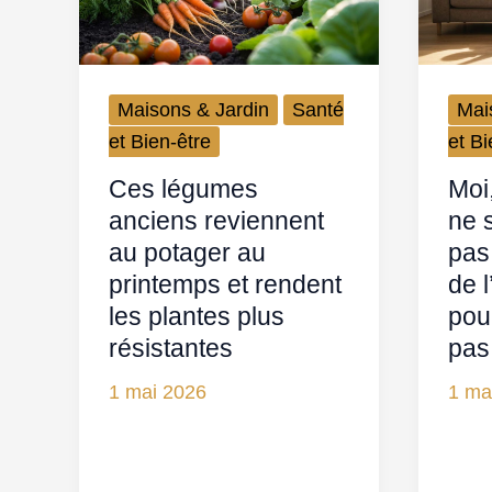
Maisons & Jardin
Santé
Mai
et Bien-être
et Bi
Ces légumes
Moi
anciens reviennent
ne 
au potager au
pas 
printemps et rendent
de 
les plantes plus
pou
résistantes
pas
1 mai 2026
1 ma