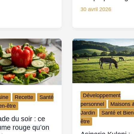
30 avril 2026
Développement
sine
Recette
Santé
personnel
Maisons 
en-être
Jardin
Santé et Bien
ade du soir : ce
être
ume rouge qu’on