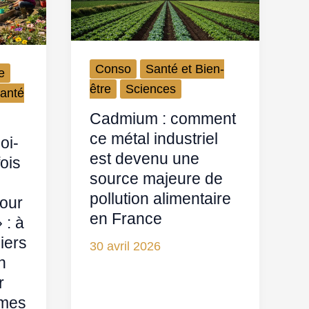
Conso
Santé et Bien-
e
être
Sciences
anté
Cadmium : comment
ce métal industriel
oi-
est devenu une
fois
source majeure de
pollution alimentaire
pour
en France
 : à
iers
30 avril 2026
n
r
umes