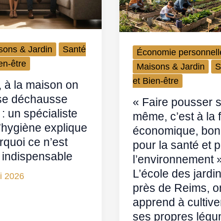
sons & Jardin
Santé
Économie personnell
en-être
Maisons & Jardin
S
et Bien-être
, à la maison on
se déchausse
« Faire pousser s
: un spécialiste
même, c’est à la 
l’hygiène explique
économique, bon
rquoi ce n’est
pour la santé et 
 indispensable
l’environnement »
L’école des jardin
i 2026
près de Reims, o
apprend à cultive
ses propres lég