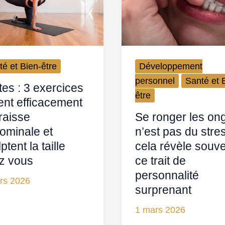
té et Bien-être
Développement
personnel
Santé et 
tes : 3 exercices
être
lent efficacement
raisse
Se ronger les on
ominale et
n’est pas du stres
ptent la taille
cela révèle souv
z vous
ce trait de
personnalité
rs 2026
surprenant
1 mars 2026