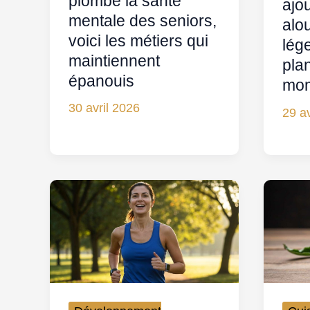
plombe la santé
ajo
mentale des seniors,
alou
voici les métiers qui
lége
maintiennent
pla
épanouis
mo
30 avril 2026
29 av