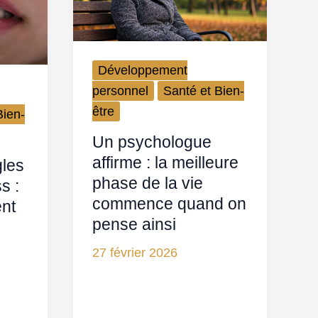
Développement
personnel
Santé et Bien-
être
Bien-
Un psychologue
affirme : la meilleure
gles
phase de la vie
s :
commence quand on
ent
pense ainsi
27 février 2026