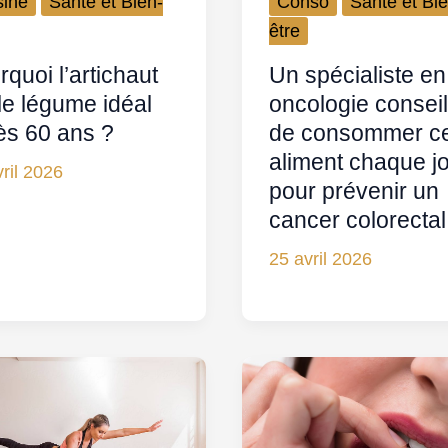
sine
Santé et Bien-
Conso
Santé et Bie
être
quoi l’artichaut
Un spécialiste en
 le légume idéal
oncologie conseil
ès 60 ans ?
de consommer c
aliment chaque j
ril 2026
pour prévenir un
cancer colorectal
25 avril 2026