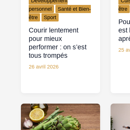
Développement
Cui
personnel
Santé et Bien-
être
être
Sport
Pour
Courir lentement
est
pour mieux
apr
performer : on s’est
25 av
tous trompés
26 avril 2026