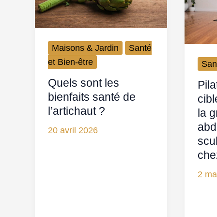
Maisons & Jardin
Santé
et Bien-être
San
Quels sont les
Pila
bienfaits santé de
cib
l’artichaut ?
la g
abd
20 avril 2026
scul
che
2 ma