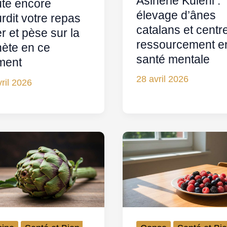
Asinerie Kuleni :
ute encore
élevage d’ânes
rdit votre repas
catalans et centr
r et pèse sur la
ressourcement e
nète en ce
santé mentale
ment
28 avril 2026
ril 2026