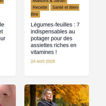
n-
Maisons & Jardin
Recette
Santé et Bien-
être
le
Légumes-feuilles : 7
et
indispensables au
our
potager pour des
assiettes riches en
vitamines !
24 avril 2026