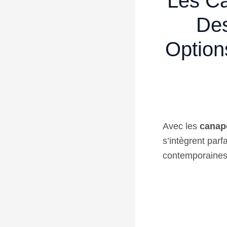
Les Ca
Des
Option
Avec les
canapé
s’intègrent parf
contemporaines,