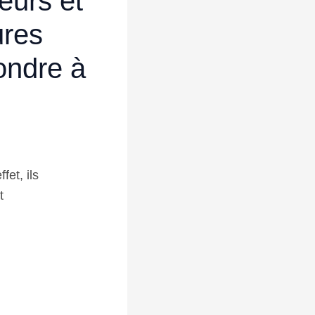
eurs et
ures
ondre à
fet, ils
t