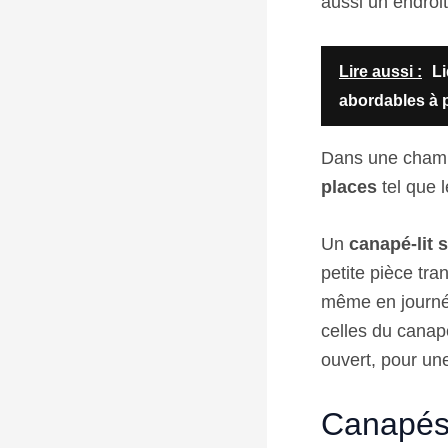
aussi un endroit
Lire aussi :
Li
abordables à p
Dans une chamb
places
tel que 
Un
canapé-lit 
petite pièce tra
même en journ
celles du canapé
ouvert, pour un
Canapés-