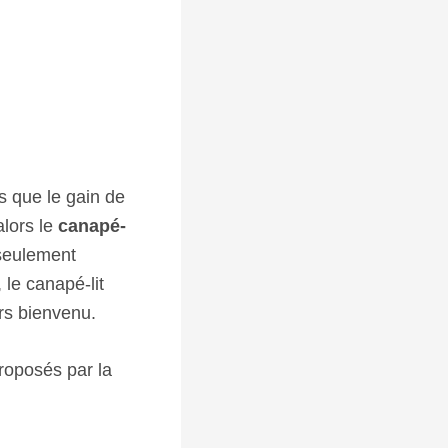
s que le gain de
alors le
canapé-
seulement
 le canapé-lit
urs bienvenu.
roposés par la