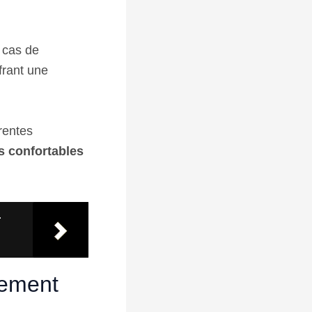
n cas de
frant une
érentes
s confortables
r
gement