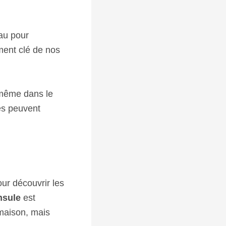
eau pour
ément clé de nos
même dans le
és peuvent
ur découvrir les
nsule
est
 maison, mais