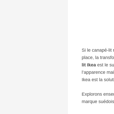
Si le canapé-li
place, la transf
lit Ikea
est le s
l’apparence mais
Ikea est la solu
Explorons ensem
marque suédois