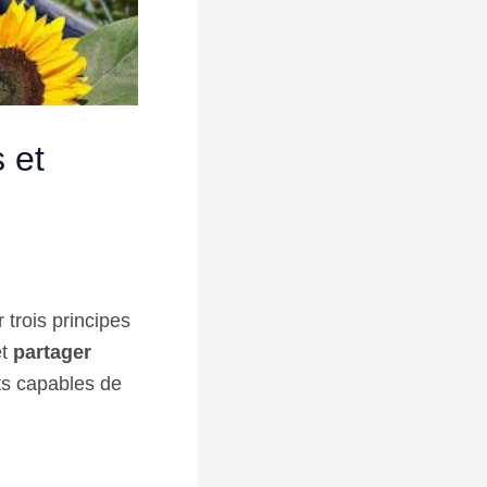
 et
 trois principes
t
partager
nts capables de