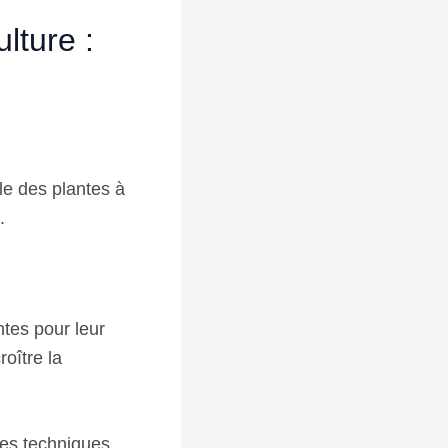
lture :
lle des plantes à
.
ntes pour leur
roître la
es techniques