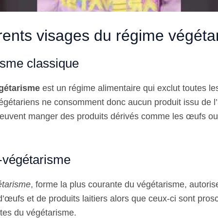
érents visages du régime végéta
isme classique
gétarisme
est un régime alimentaire qui exclut toutes le
égétariens ne consomment donc aucun produit issu de l
euvent manger des produits dérivés comme les œufs ou 
o-végétarisme
étarisme
, forme la plus courante du végétarisme, autoris
œufs et de produits laitiers alors que ceux-ci sont prosc
ntes du végétarisme.