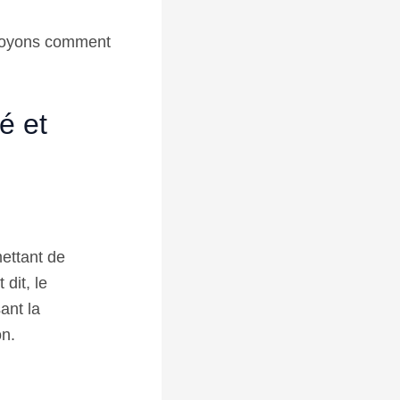
 voyons comment
té et
ettant de
dit, le
ant la
on.