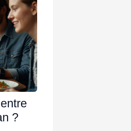
 entre
an ?