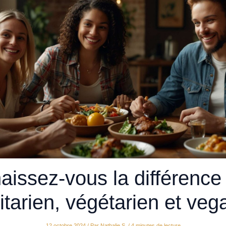
issez-vous la différence
xitarien, végétarien et veg
12 octobre 2024
/ Par
Nathalie S.
/
4 minutes de lecture