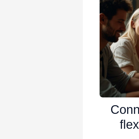
Conna
fle