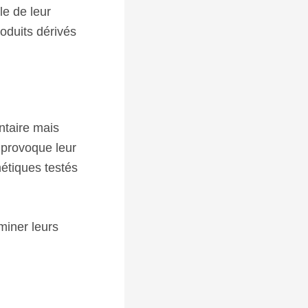
le de leur
roduits dérivés
ntaire mais
u provoque leur
métiques testés
miner leurs
: