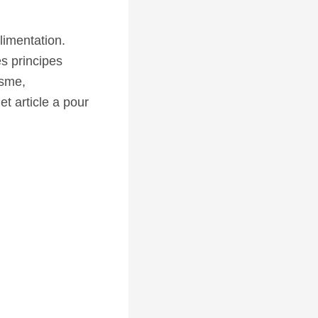
limentation.
es principes
isme,
t article a pour