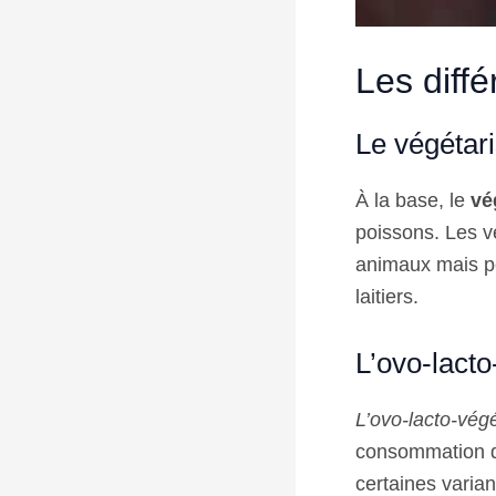
Les diff
Le végétar
À la base, le
vé
poissons. Les v
animaux mais p
laitiers.
L’ovo-lact
L’ovo-lacto-vég
consommation d’
certaines varia