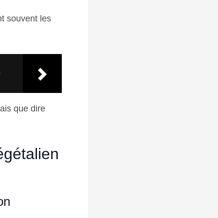
t souvent les
e
ais que dire
égétalien
on