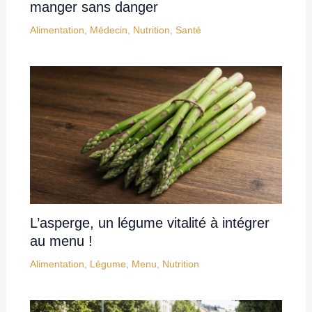
manger sans danger
Alimentation
,
Médecin
,
Nutrition
,
Santé
L’asperge, un légume vitalité à intégrer
au menu !
Alimentation
,
Légume
,
Menu
,
Nutrition