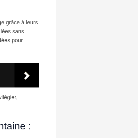
ge grâce à leurs
ulées sans
dées pour
ilégier,
ntaine :