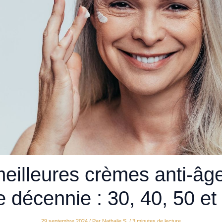
eilleures crèmes anti-âg
 décennie : 30, 40, 50 et
29 septembre 2024
/ Par
Nathalie S.
/
3 minutes de lecture