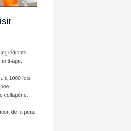
sir
ingrédients
 anti-âge.
qu’à 1000 fois
lpée.
de collagène,
tion de la peau