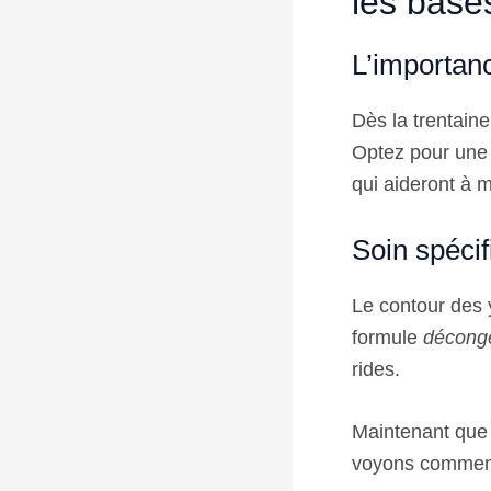
les base
L’importanc
Dès la trentaine
Optez pour une
qui aideront à 
Soin spéci
Le contour des y
formule
déconge
rides.
Maintenant que n
voyons comment 