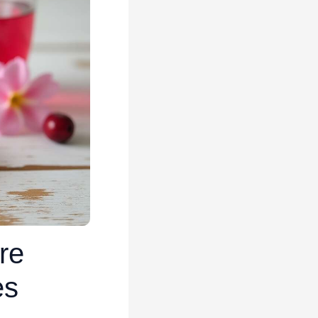
re
es