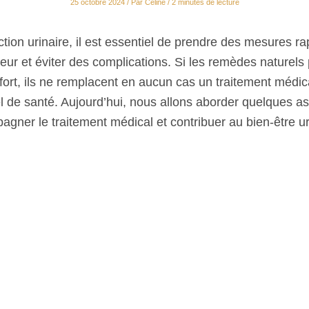
25 octobre 2024
/ Par
Céline
/
2 minutes de lecture
ction urinaire, il est essentiel de prendre des mesures r
eur et éviter des complications. Si les remèdes naturels
ort, ils ne remplacent en aucun cas un traitement médica
l de santé. Aujourd’hui, nous allons aborder quelques as
gner le traitement médical et contribuer au bien-être ur