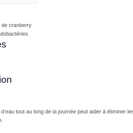
 de cranberry
idobactéries
es
ion
’eau tout au long de la journée peut aider à éliminer le
e.