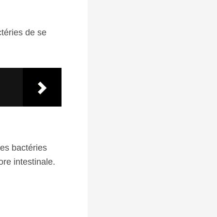
téries de se
es bactéries
ore intestinale.