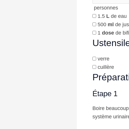
personnes
1.5
L
de eau
500
ml
de jus
1
dose
de bif
Ustensil
verre
cuillère
Préparat
Étape 1
Boire beaucoup d
système urinair