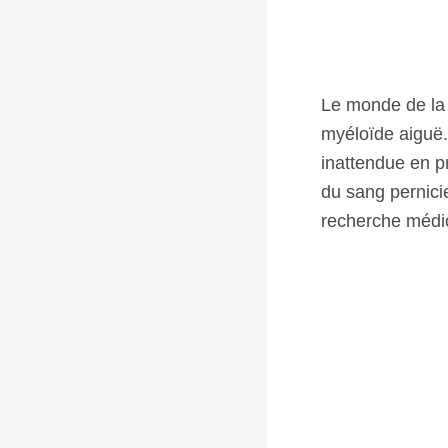
Le monde de la 
myéloïde aiguë
inattendue en p
du sang pernici
recherche médic