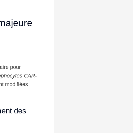
majeure
taire pour
mphocytes CAR-
nt modifiées
ment des