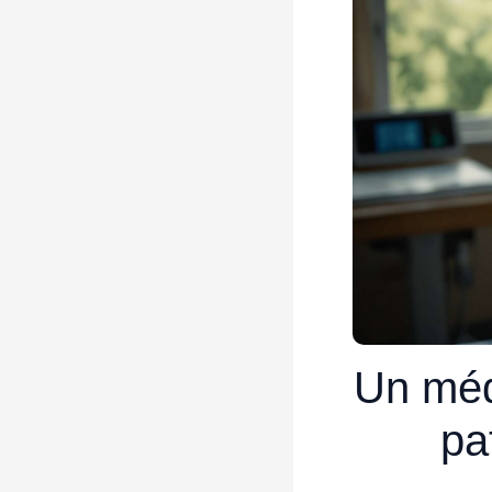
Un méd
pa