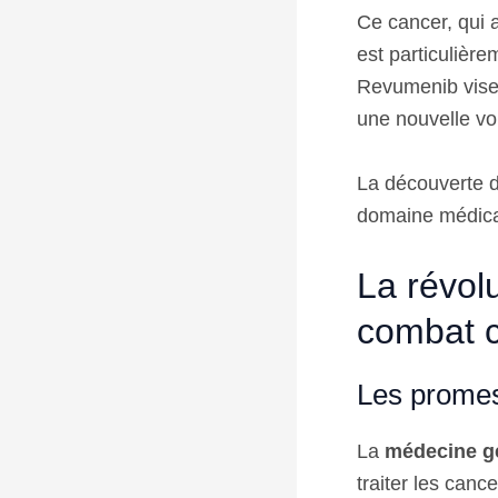
Ce cancer, qui a
est particulièrem
Revumenib vise
une nouvelle vo
La découverte d
domaine médical
La révol
combat c
Les prome
La
médecine 
traiter les canc