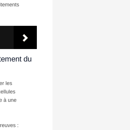
aitements
itement du
er les
ellules
e à une
preuves :