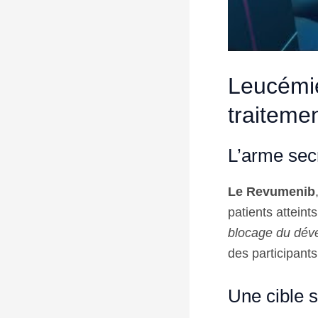
Leucémie
traiteme
L’arme sec
Le Revumenib
patients attein
blocage du dév
des participants 
Une cible s