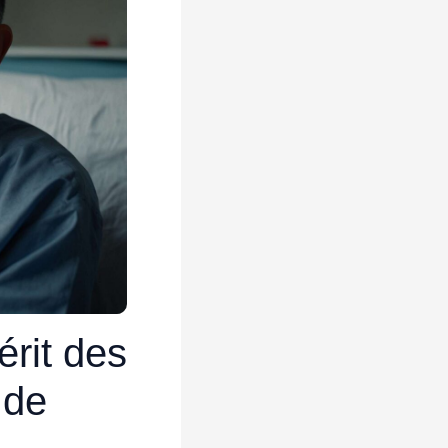
rit des
 de