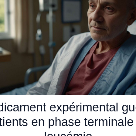
icament expérimental gué
tients en phase terminale