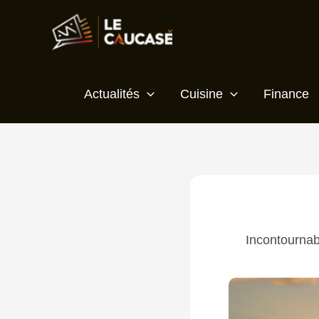
Aller
au
contenu
Actualités
Cuisine
Finance
Incontournab