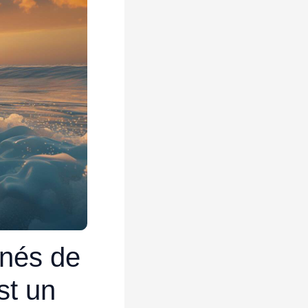
nnés de
st un