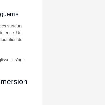
aguerris
 des surfeurs
 intense. Un
réputation du
sse, il s’agit
immersion