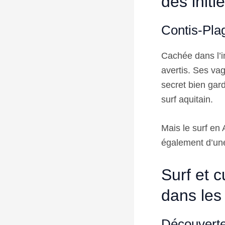
des initi
Contis-Plag
Cachée dans l’in
avertis. Ses va
secret bien gar
surf aquitain.
Mais le surf en 
également d’une
Surf et c
dans les
Découverte