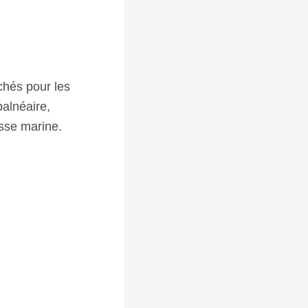
chés pour les
balnéaire,
isse marine.