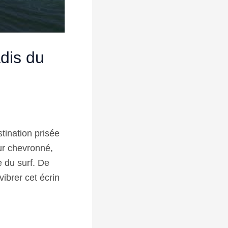
adis du
tination prisée
ur chevronné,
e du surf. De
ibrer cet écrin