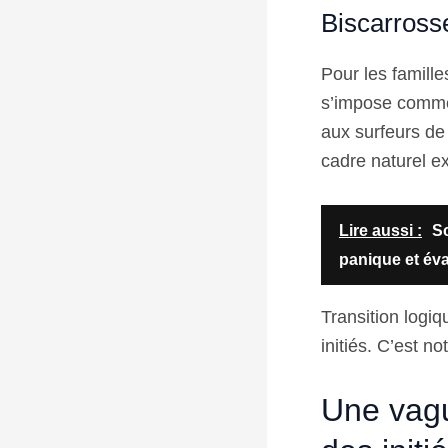
Biscarross
Pour les famille
s’impose comme
aux surfeurs de 
cadre naturel e
Lire aussi :
Sc
panique et éva
Transition logiq
initiés. C’est 
Une vagu