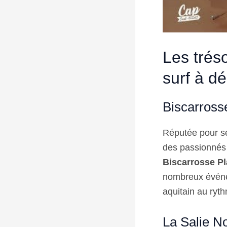
Les trés
surf à dé
Biscarross
Réputée pour se
des passionnés 
Biscarrosse P
nombreux événem
aquitain au ryt
La Salie No