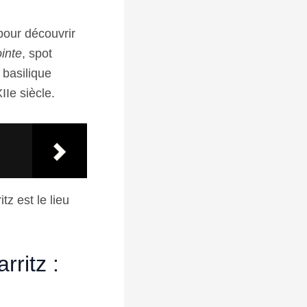
pour découvrir
inte
, spot
 basilique
IIe siècle.
tz est le lieu
rritz :