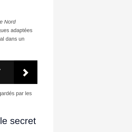
ie Nord
gues adaptées
éal dans un
,
gardés par les
le secret