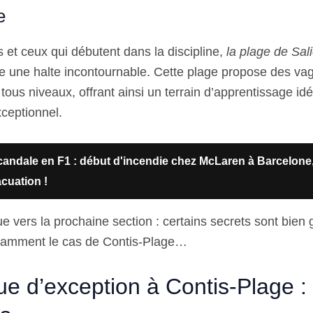
e
s et ceux qui débutent dans la discipline,
la plage de Sal
 une halte incontournable. Cette plage propose des va
tous niveaux, offrant ainsi un terrain d’apprentissage id
xceptionnel.
andale en F1 : début d'incendie chez McLaren à Barcelone
cuation !
ue vers la prochaine section : certains secrets sont bien 
notamment le cas de Contis-Plage…
e d’exception à Contis-Plage : 