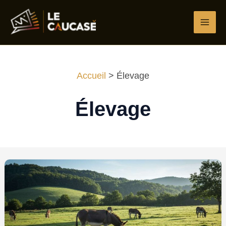
Aller
au
contenu
Accueil
Élevage
Élevage