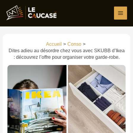
Aller
Écrivez
Nom*
E-
Site
au
ici…
mail*
contenu
Accueil
Conso
Dites adieu au désordre chez vous avec SKUBB d’Ikea
: découvrez l’offre pour organiser votre garde-robe.