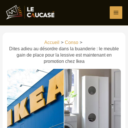
Aller
Écrivez
Nom*
E-
Site
au
ici…
mail*
contenu
Accueil
Conso
Dites adieu au désordre dans la buanderie : le meuble
gain de place pour la lessive est maintenant en
promotion chez Ikea