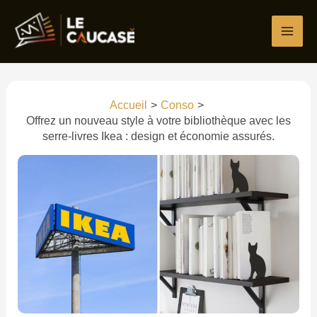
Aller
Écrivez
Nom*
E-
Site
au
ici…
mail*
contenu
Accueil
Conso
Offrez un nouveau style à votre bibliothèque avec les
serre-livres Ikea : design et économie assurés.