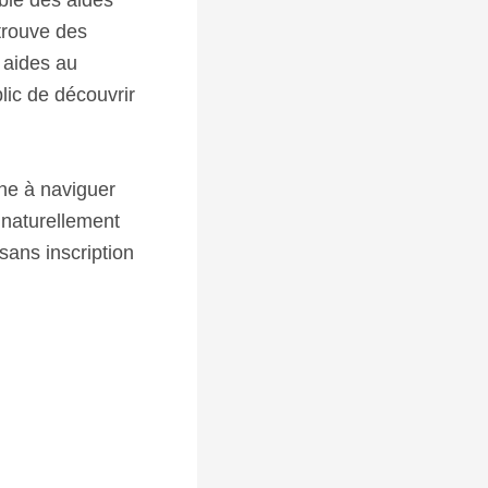
ble des aides
 trouve des
s aides au
lic de découvrir
che à naviguer
 naturellement
sans inscription