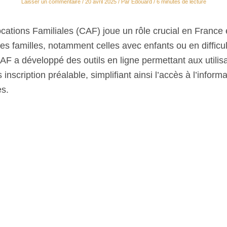
Laisser un commentaire
/
20 avril 2025
/ Par
Edouard
/
6 minutes de lecture
ocations Familiales (CAF) joue un rôle crucial en France
es familles, notamment celles avec enfants ou en difficul
F a développé des outils en ligne permettant aux utilisa
 inscription préalable, simplifiant ainsi l’accès à l’inform
es.