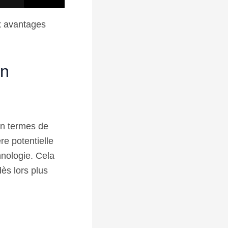
x avantages
on
en termes de
re potentielle
hnologie. Cela
ès lors plus