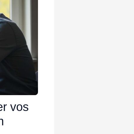
er vos
n