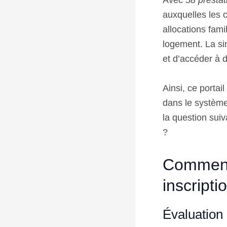
Avec
58 prestat
auxquelles les 
allocations fami
logement. La sim
et d’accéder à
Ainsi, ce porta
dans le système
la question suiv
?
Comment 
inscripti
Évaluation