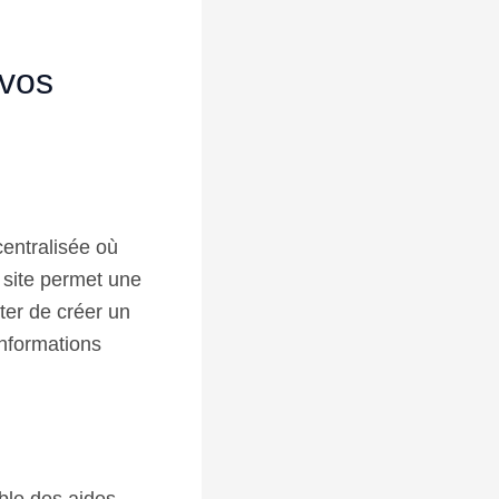
 vos
entralisée où
e site permet une
iter de créer un
informations