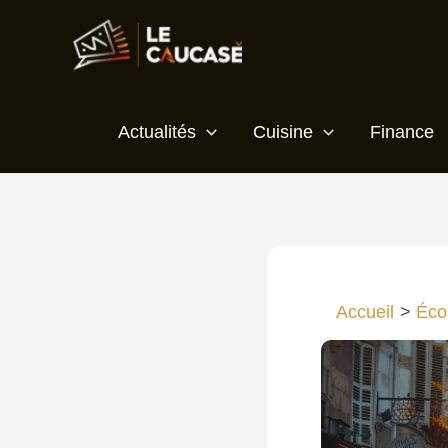
Aller
au
contenu
Actualités
Cuisine
Finance
Accueil
Éco