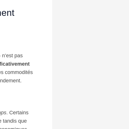
ment
 n’est pas
ficativement
 les commodités
rendement.
mps
. Certains
e tandis que