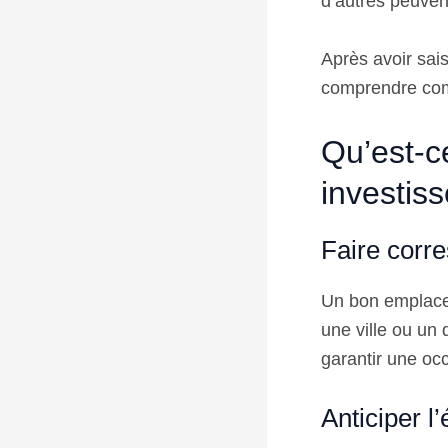
d’autres peuven
Après avoir sais
comprendre comm
Qu’est-c
investiss
Faire corr
Un bon emplacem
une ville ou un q
garantir une oc
Anticiper l