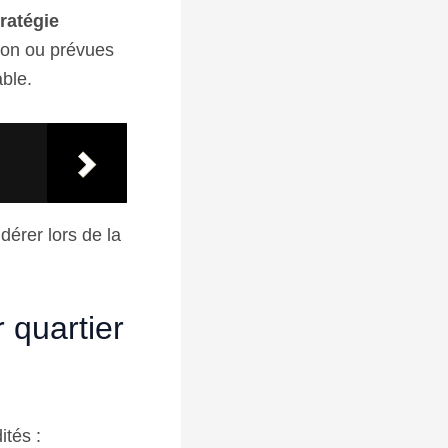
tratégie
tion ou prévues
able.
dérer lors de la
r quartier
tés :