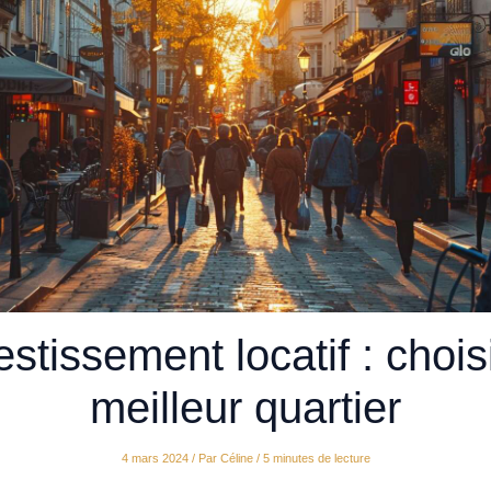
estissement locatif : choisi
meilleur quartier
4 mars 2024
/ Par
Céline
/
5 minutes de lecture