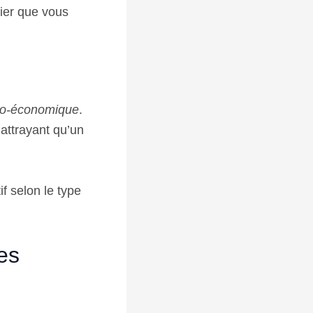
ier que vous
cio-économique
.
 attrayant qu’un
f selon le type
res