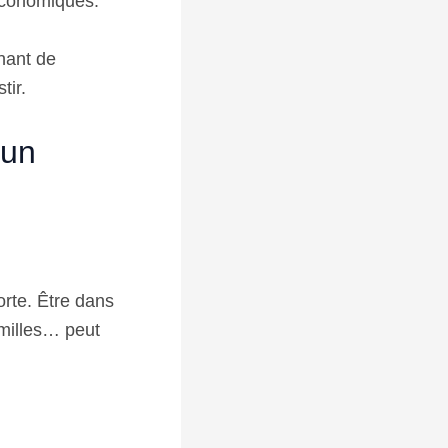
-économiques.
enant de
tir.
 un
orte. Être dans
familles… peut