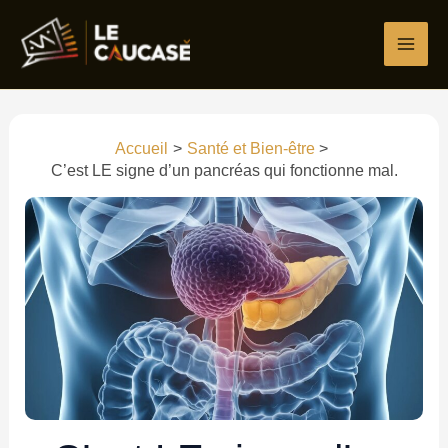
Aller
Écrivez
Nom*
E-
Site
au
ici…
mail*
contenu
Accueil
Santé et Bien-être
C’est LE signe d’un pancréas qui fonctionne mal.