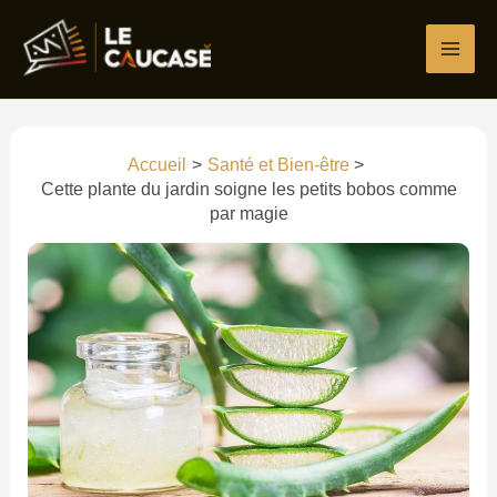
Aller
au
contenu
Accueil
Santé et Bien-être
Cette plante du jardin soigne les petits bobos comme
par magie