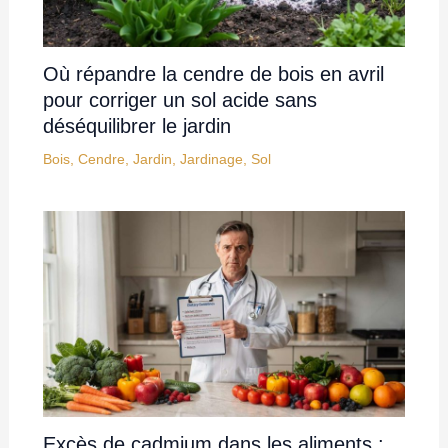
Où répandre la cendre de bois en avril
pour corriger un sol acide sans
déséquilibrer le jardin
Bois
,
Cendre
,
Jardin
,
Jardinage
,
Sol
Excès de cadmium dans les aliments :