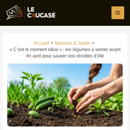
Aller
Écrivez
Nom*
E-
Site
au
ici…
mail*
contenu
Accueil
Maisons & Jardin
« C’est le moment idéal » : les légumes à semer avant
fin avril pour sauver vos récoltes d’été