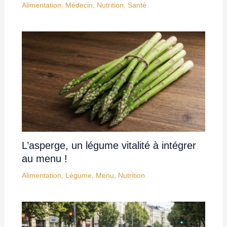
Alimentation
,
Médecin
,
Nutrition
,
Santé
L’asperge, un légume vitalité à intégrer
au menu !
Alimentation
,
Légume
,
Menu
,
Nutrition