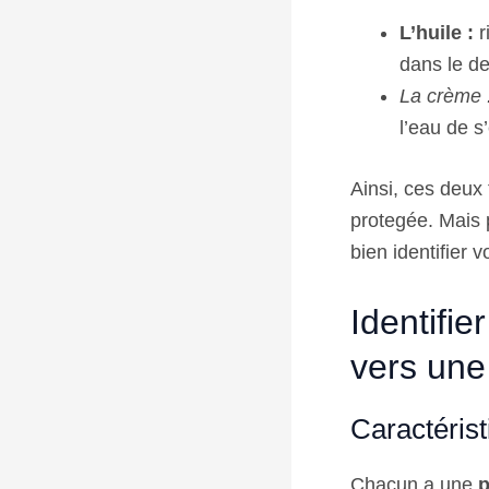
L’huile :
r
dans le de
La crème 
l’eau de s
Ainsi, ces deux 
protegée. Mais p
bien identifier 
Identifie
vers une
Caractérist
Chacun a une
p