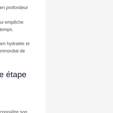
 en profondeur
 qui empêche
gtemps.
ien hydratée et
primordial de
re étape
e connaître son