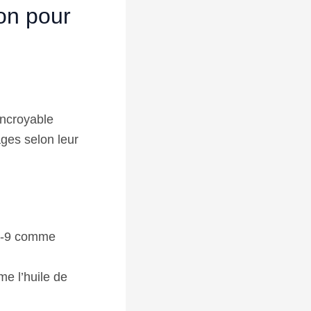
ion pour
incroyable
ages selon leur
ga-9 comme
e l’huile de