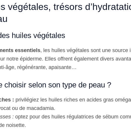
s végétales, trésors d’hydratat
au
des huiles végétales
ments essentiels
, les huiles végétales sont une source 
our notre épiderme. Elles offrent également divers avant
nti-âge, régénérante, apaisante…
e choisir selon son type de peau ?
ches :
privilégiez les huiles riches en acides gras omé
’avocat ou de macadamia.
sses :
optez pour des huiles régulatrices de sébum comm
de noisette.