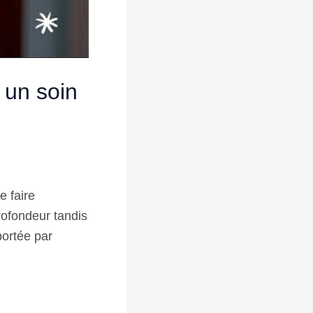
r un soin
 faire
profondeur tandis
portée par