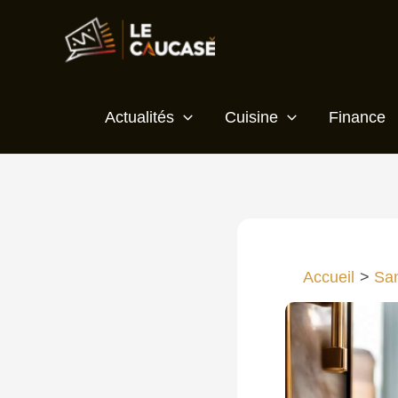
Aller
au
contenu
Actualités
Cuisine
Finance
Accueil
San