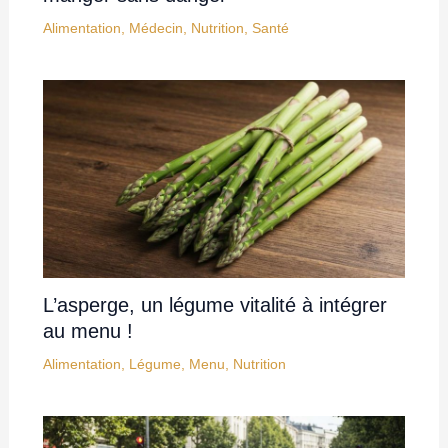
Alimentation
,
Médecin
,
Nutrition
,
Santé
L’asperge, un légume vitalité à intégrer
au menu !
Alimentation
,
Légume
,
Menu
,
Nutrition