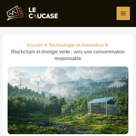
Aller
au
contenu
Accueil
Technologie et Innovation
Blockchain et énergie verte : vers une consommation
responsable