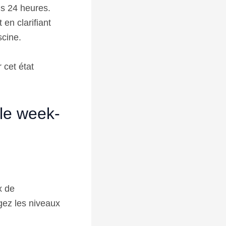
ns 24 heures.
en clarifiant
scine.
 cet état
 le week-
x de
igez les niveaux