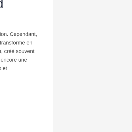
d
tion. Cependant,
 transforme en
e, créé souvent
u encore une
 et