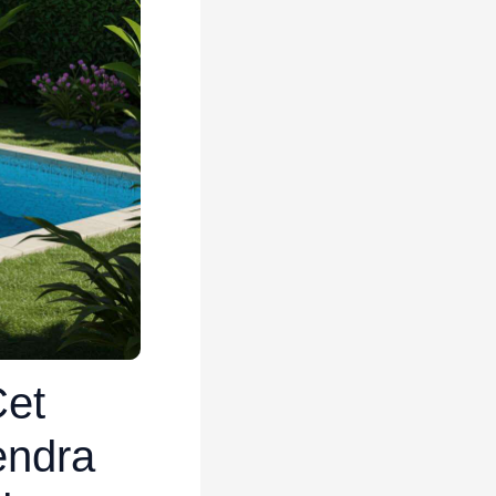
Cet
endra