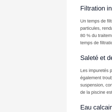
Filtration i
Un temps de filt
particules, rend
80 % du traiteme
temps de filtrat
Saleté et d
Les impuretés pr
également troubl
suspension, cont
de la piscine e
Eau calcai