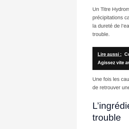
Un Titre Hydrom
précipitations c
la dureté de l’
trouble.
Lire aussi :
Co
Agissez vite a
Une fois les cau
de retrouver une
L’ingréd
trouble