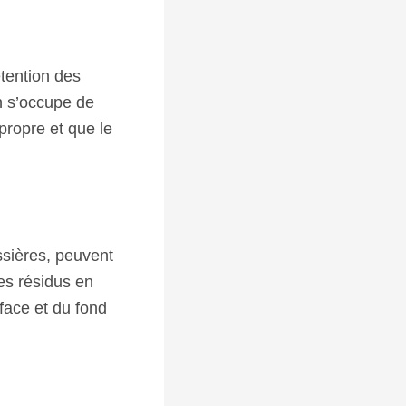
étention des
on s’occupe de
 propre et que le
ussières, peuvent
des résidus en
rface et du fond