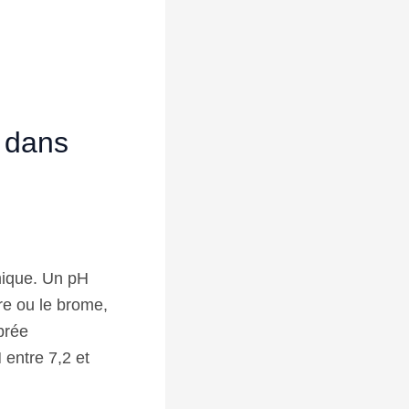
 dans
mique. Un pH
ore ou le brome,
ibrée
entre 7,2 et