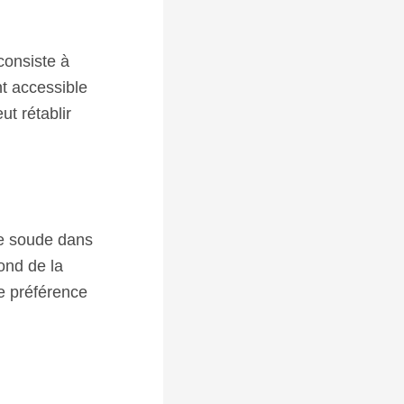
consiste à
nt accessible
ut rétablir
de soude dans
ond de la
de préférence