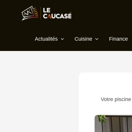
Aller
Écrivez
Nom*
E-
Site
au
ici…
mail*
contenu
Actualités
Cuisine
Finance
Votre piscine