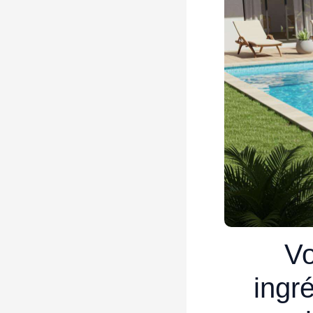
Vo
ingr