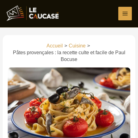
Aller
Écrivez
Nom*
E-
Site
au
ici…
mail*
contenu
Accueil
Cuisine
Pâtes provençales : la recette culte et facile de Paul
Bocuse