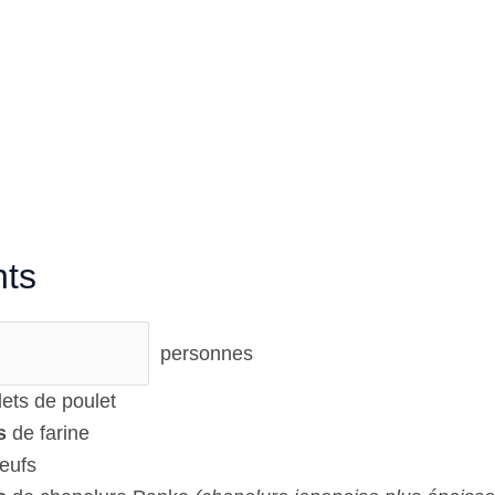
nts
personnes
lets de poulet
s
de farine
eufs