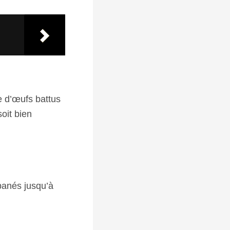
e d’œufs battus
oit bien
 panés jusqu’à