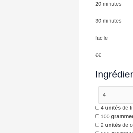
20 minutes
30 minutes
facile
€€
Ingrédie
4
unités
de fi
100
gramme
2
unités
de o