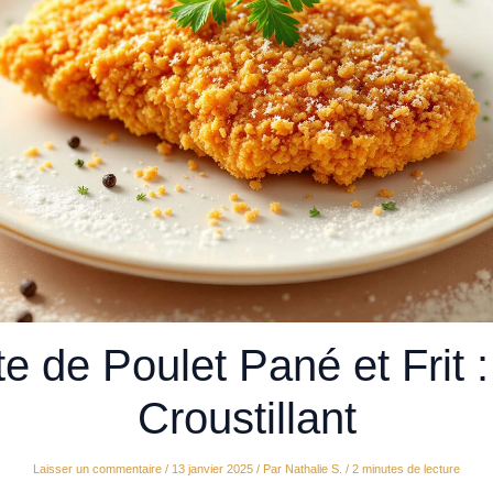
e de Poulet Pané et Frit :
Croustillant
Laisser un commentaire
/
13 janvier 2025
/ Par
Nathalie S.
/
2 minutes de lecture