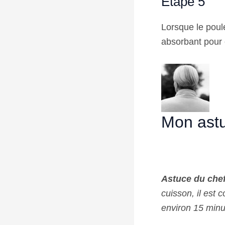
Étape 5
Lorsque le poulet
absorbant pour e
Mon astu
Astuce du chef
cuisson, il est 
environ 15 minut