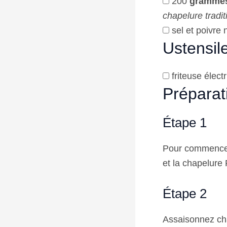
200
gramme
chapelure tradit
sel et poivre 
Ustensil
friteuse élect
Préparat
Étape 1
Pour commencer,
et la chapelure
Étape 2
Assaisonnez cha