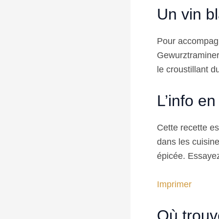
Un vin b
Pour accompagn
Gewurztraminer. 
le croustillant 
L’info en
Cette recette es
dans les cuisin
épicée. Essayez
Imprimer
Où trouv