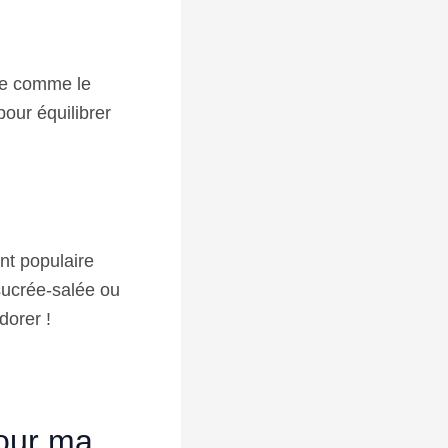
ue comme le
pour équilibrer
nt populaire
sucrée-salée ou
dorer !
pour ma