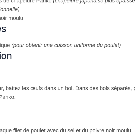
s
de chapelure Panko
(chapelure japonaise plus épaisse
ionnelle)
noir moulu
es
rique
(pour obtenir une cuisson uniforme du poulet)
ion
 battez les œufs dans un bol. Dans des bols séparés, p
 Panko.
que filet de poulet avec du sel et du poivre noir moulu.