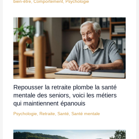
bien-être
,
Comportement
,
Psychologie
Repousser la retraite plombe la santé
mentale des seniors, voici les métiers
qui maintiennent épanouis
Psychologie
,
Retraite
,
Santé
,
Santé mentale