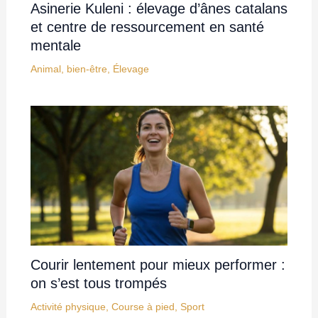
Asinerie Kuleni : élevage d’ânes catalans
et centre de ressourcement en santé
mentale
Animal
,
bien-être
,
Élevage
Courir lentement pour mieux performer :
on s’est tous trompés
Activité physique
,
Course à pied
,
Sport