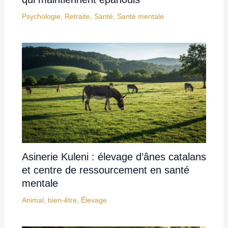
Psychologie
,
Retraite
,
Santé
,
Santé mentale
Asinerie Kuleni : élevage d’ânes catalans
et centre de ressourcement en santé
mentale
Animal
,
bien-être
,
Élevage