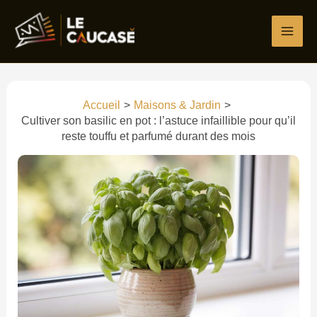
Aller
Écrivez
Nom*
E-
Site
au
ici…
mail*
contenu
Accueil
Maisons & Jardin
Cultiver son basilic en pot : l’astuce infaillible pour qu’il
reste touffu et parfumé durant des mois