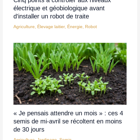
Cinq points à contrôler aux niveaux
électrique et géobiologique avant
d’installer un robot de traite
Agriculture
,
Élevage laitier
,
Énergie
,
Robot
« Je pensais attendre un mois » : ces 4
semis de mi-avril se récoltent en moins
de 30 jours
Agriculture
,
Jardinage
,
Semis