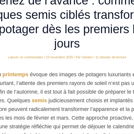
enez de l’avance : comm
ques semis ciblés transfo
 potager dès les premiers
jours
Laisser un commentaire
/
23 novembre 2025
/ Par
Damien
/
11 minutes de lecture
u
printemps
évoque des images de potagers luxuriants e
tant, l’attente des premiers rayons de soleil n’est pas u
fin de l’automne, il est tout à fait possible de préparer le
ces. Quelques
semis
judicieusement choisis et implanté
re peuvent radicalement transformer l’apparence et la p
s les mois de février et mars. Cette approche proactive, 
 une stratégie réfléchie qui permet de déjouer le calendrier