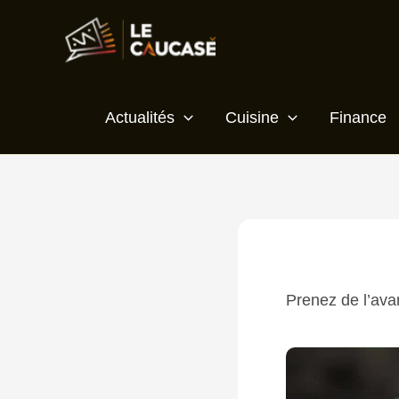
Aller
Écrivez
Nom*
E-
Site
au
ici…
mail*
contenu
Actualités
Cuisine
Finance
Prenez de l’ava