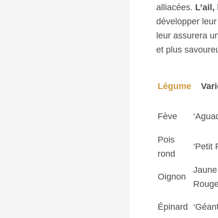
alliacées.
L’ail,
développer leur 
leur assurera u
et plus savoureu
Légume
Var
Fève
‘Aguad
Pois
‘Petit
rond
Jaune 
Oignon
Rouge
Épinard
‘Géant