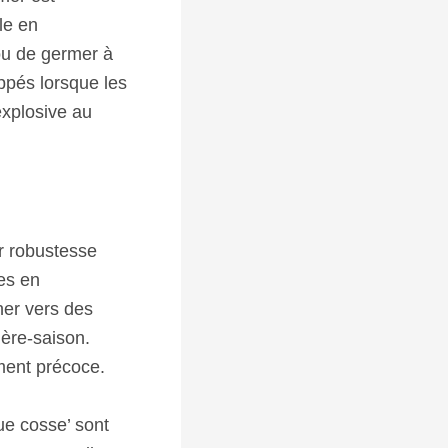
lle en
 ou de germer à
ppés lorsque les
explosive au
r robustesse
es en
ner vers des
ière-saison.
ment précoce.
ue cosse’ sont