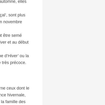
automne, elles
çal’, sont plus
 en novembre
ut être semé
iver et au début
e d’Hiver’ ou la
e très précoce.
rne ceux dont le
nce hivernale,
la famille des