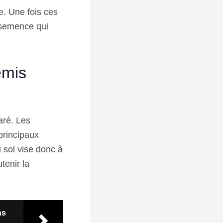
e. Une fois ces
 semence qui
emis
aré. Les
 principaux
 sol vise donc à
tenir la
ns