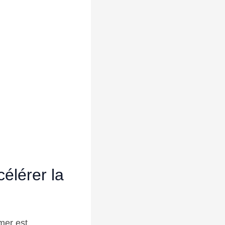
célérer la
mer est