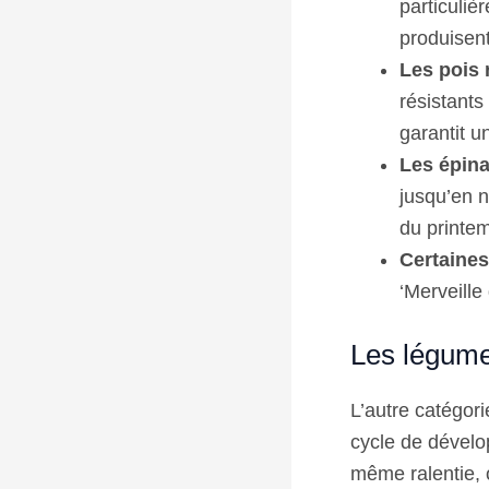
particuliè
produisent
Les pois 
résistants
garantit 
Les épina
jusqu’en n
du printe
Certaines 
‘Merveille
Les légume
L’autre catégor
cycle de dévelo
même ralentie, 