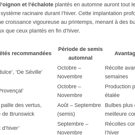
 l’oignon et l’échalote
plantés en automne auront tout le 
système racinaire durant l’hiver. Cette implantation prof
ne croissance vigoureuse au printemps, menant à des bu
x que ceux plantés en fin d’hiver.
Période de semis
iétés recommandées
Avantag
automnal
Octobre –
Récolte ava
ulce’, ‘De Séville’
Novembre
semaines
Octobre –
Production p
 Provençal’
Novembre
étalée
paille des vertus,
Août – Septembre
Bulbes plus 
 de Brunswick
(semis)
meilleure co
Septembre –
Récoltes co
 d’hiver’
Novembre
l’hiver