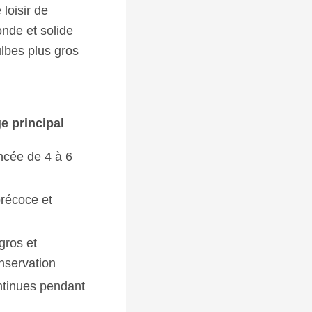
loisir de
onde et solide
lbes plus gros
e principal
ncée de 4 à 6
récoce et
gros et
nservation
ntinues pendant