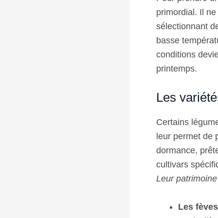
primordial. Il n
sélectionnant d
basse températu
conditions devi
printemps.
Les variété
Certains légume
leur permet de 
dormance, prête
cultivars spéci
Leur patrimoine 
Les fèves