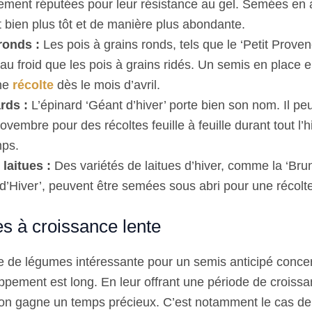
rement réputées pour leur résistance au gel. Semées en 
 bien plus tôt et de manière plus abondante.
ronds :
Les pois à grains ronds, tels que le ‘Petit Proven
 au froid que les pois à grains ridés. Un semis en place
une
récolte
dès le mois d’avril.
rds :
L’épinard ‘Géant d’hiver’ porte bien son nom. Il pe
ovembre pour des récoltes feuille à feuille durant tout l’h
mps.
laitues :
Des variétés de laitues d’hiver, comme la ‘Brun
 d’Hiver’, peuvent être semées sous abri pour une récolt
s à croissance lente
ie de légumes intéressante pour un semis anticipé conce
ppement est long. En leur offrant une période de croissa
on gagne un temps précieux. C’est notamment le cas de 