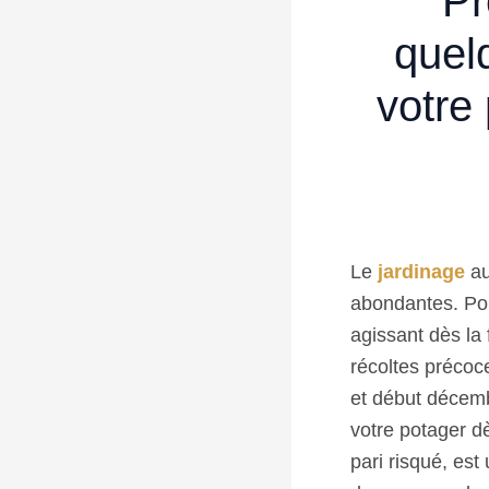
Pr
quel
votre
Le
jardinage
a
abondantes. Pour
agissant dès la 
récoltes préco
et début décemb
votre potager dè
pari risqué, est