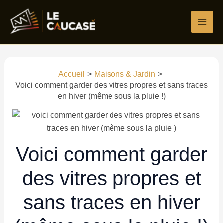
Aller
Écrivez
Nom*
E-
Site
au
ici…
mail*
contenu
Accueil
Maisons & Jardin
Voici comment garder des vitres propres et sans traces
en hiver (même sous la pluie !)
Voici comment garder
des vitres propres et
sans traces en hiver