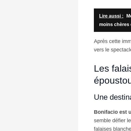
Lire aussi :
Mé
moins chères 
Après cette imm
vers le spectacl
Les falai
époustou
Une destin
Bonifacio est u
semble défier le
falaises blanch