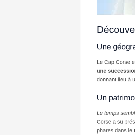
Découver
Une géogra
Le Cap Corse es
une successio
donnant lieu à 
Un patrimoi
Le temps semble
Corse a su prése
phares dans le 