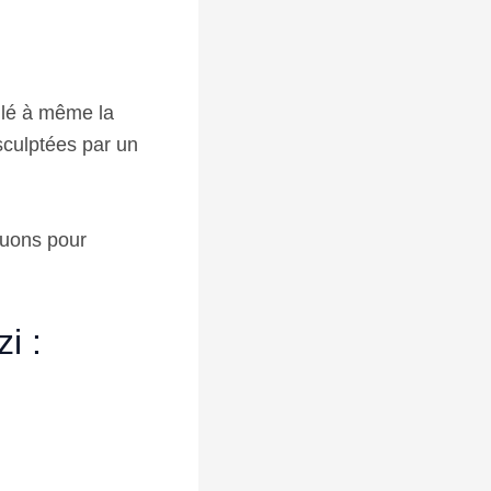
illé à même la
sculptées par un
quons pour
i :