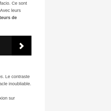
facio. Ce sont
 Avec leurs
teurs de
ps
. Le contraste
acle inoubliable.
xion sur