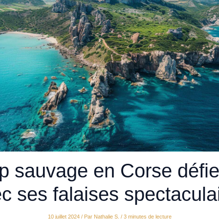
p sauvage en Corse défie 
c ses falaises spectacula
10 juillet 2024
/ Par
Nathalie S.
/
3 minutes de lecture