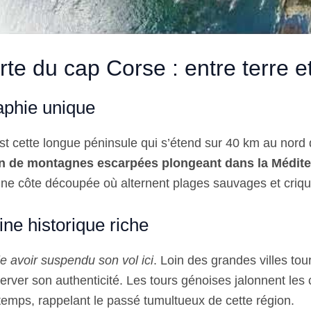
te du cap Corse : entre terre e
phie unique
t cette longue péninsule qui s’étend sur 40 km au nord d
n de montagnes escarpées plongeant dans la Médite
une côte découpée où alternent plages sauvages et criq
ne historique riche
 avoir suspendu son vol ici
. Loin des grandes villes tou
rver son authenticité. Les tours génoises jalonnent les 
temps, rappelant le passé tumultueux de cette région.