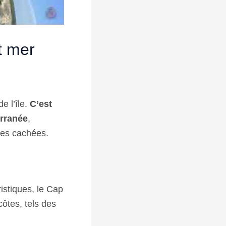
t mer
e l’île.
C’est
rranée
,
ues cachées.
ristiques, le Cap
côtes, tels des