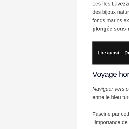
Les îles Lavezz
des bijoux natu
fonds marins ex
plongée sous-m
Lire aussi :
Dé
Voyage hor
Naviguer vers c
entre le bleu tu
Fasciné par cet
l’importance de 