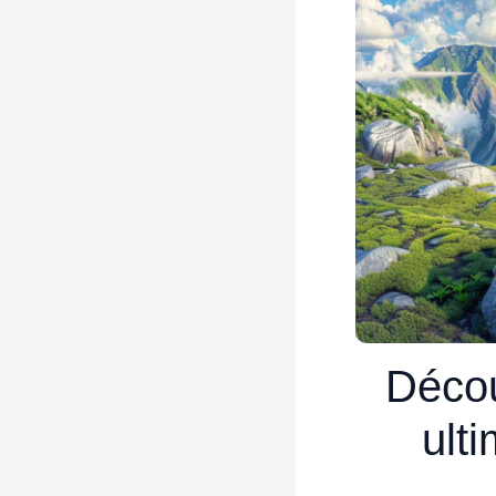
Décou
ult