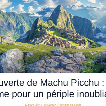
verte de Machu Picchu :
ime pour un périple inoubli
12 mars 2024
/ Par
Damien
/
4 minutes de lecture