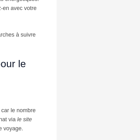
z-en avec votre
rches à suivre
pour le
, car le nombre
chat via
le site
e voyage.