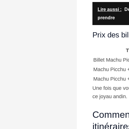
Lire aussi :
Dé
prendre
Prix des bil
T
Billet Machu Pi
Machu Picchu 
Machu Picchu 
Une fois que vou
ce joyau andin.
Comment
itinérair