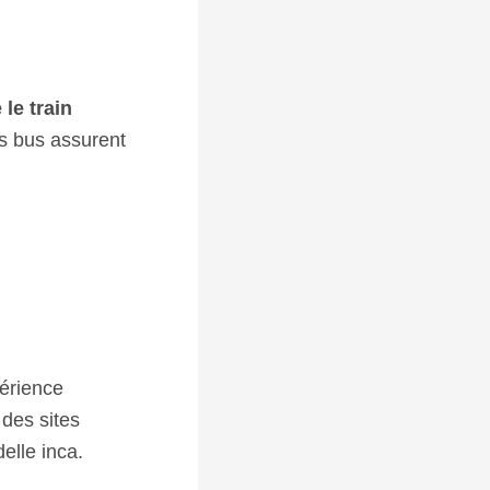
 le train
des bus assurent
périence
des sites
elle inca.