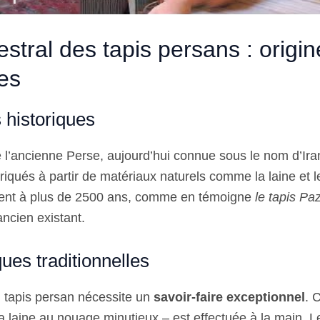
estral des tapis persans : origin
es
 historiques
l’ancienne Perse, aujourd’hui connue sous le nom d’Iran
briqués à partir de matériaux naturels comme la laine et 
tent à plus de 2500 ans, comme en témoigne
le tapis Pa
ncien existant.
ues traditionnelles
n tapis persan nécessite un
savoir-faire exceptionnel
. 
a laine au nouage minutieux – est effectuée à la main. L