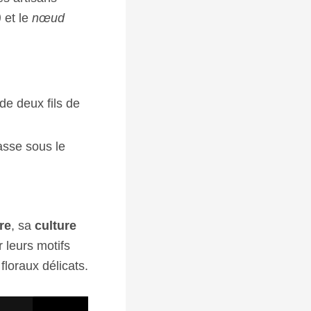
)
et le
nœud
de deux fils de
asse sous le
re
, sa
culture
 leurs motifs
loraux délicats.