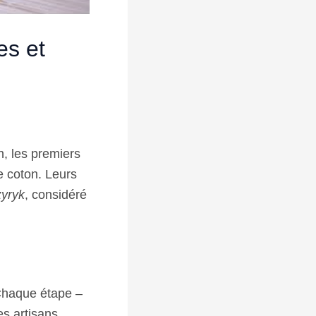
es et
, les premiers
le coton. Leurs
zyryk
, considéré
Chaque étape –
es artisans