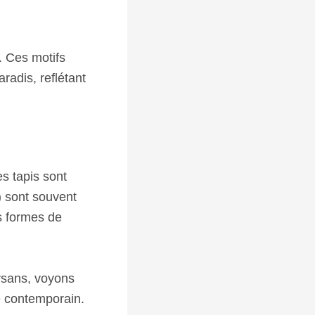
. Ces motifs
aradis, reflétant
es tapis sont
 sont souvent
es formes de
rsans, voyons
e contemporain.