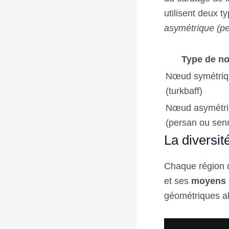
utilisent deux 
asymétrique (p
Type de n
Nœud symétriq
(turkbaff)
Nœud asymétr
(persan ou sen
La diversit
Chaque région d
et ses
moyens 
géométriques al