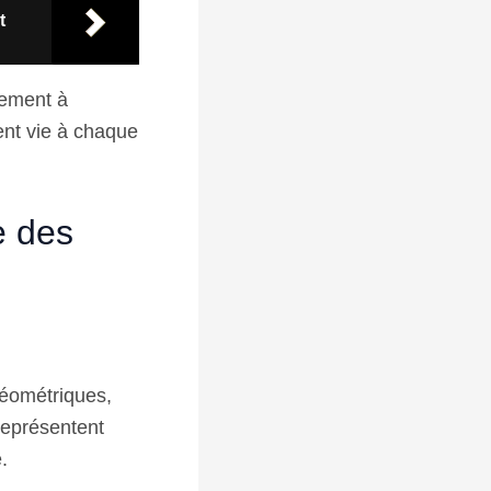
t
lement à
ent vie à chaque
e des
géométriques,
 représentent
.