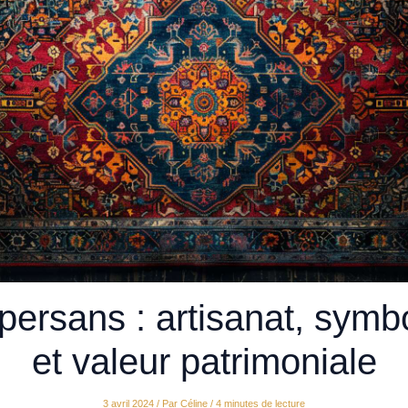
 persans : artisanat, symb
et valeur patrimoniale
3 avril 2024
/ Par
Céline
/
4 minutes de lecture