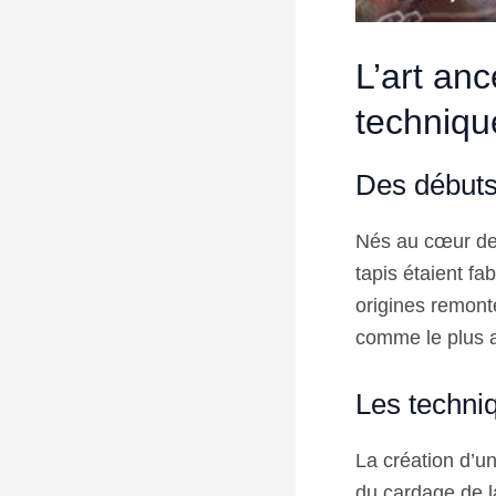
L’art anc
techniqu
Des débuts
Nés au cœur de 
tapis étaient fa
origines remon
comme le plus a
Les techniq
La création d’u
du cardage de l