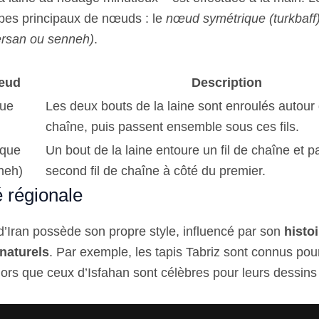
types principaux de nœuds : le
nœud symétrique (turkbaff
ersan ou senneh)
.
œud
Description
ue
Les deux bouts de la laine sont enroulés autour 
chaîne, puis passent ensemble sous ces fils.
ique
Un bout de la laine entoure un fil de chaîne et p
neh)
second fil de chaîne à côté du premier.
é régionale
’Iran possède son propre style, influencé par son
histoi
naturels
. Par exemple, les tapis Tabriz sont connus pour
ors que ceux d’Isfahan sont célèbres pour leurs dessins f