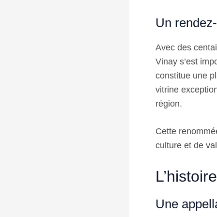
Un rendez-
Avec des centai
Vinay s’est i
constitue une p
vitrine exceptio
région.
Cette renommée 
culture et de va
L’histoir
Une appella