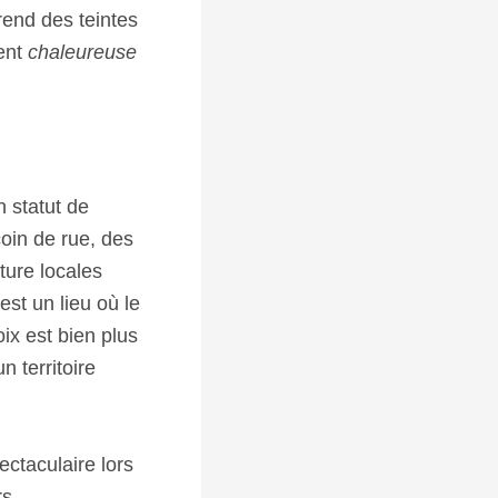
rend des teintes
ment
chaleureuse
n statut de
coin de rue, des
ture locales
st un lieu où le
ix est bien plus
n territoire
ectaculaire lors
rs.