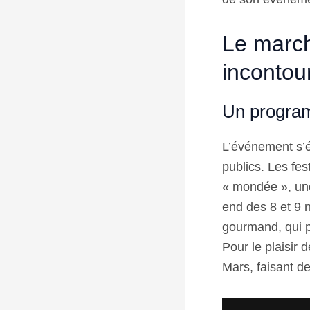
Le march
incontou
Un program
L’événement s’é
publics. Les fes
« mondée », une
end des 8 et 9 
gourmand, qui pr
Pour le plaisir
Mars, faisant de