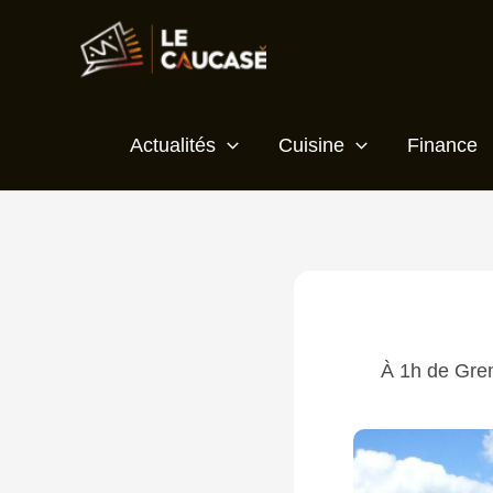
Aller
Écrivez
Nom*
E-
Site
au
ici…
mail*
contenu
Actualités
Cuisine
Finance
À 1h de Gren