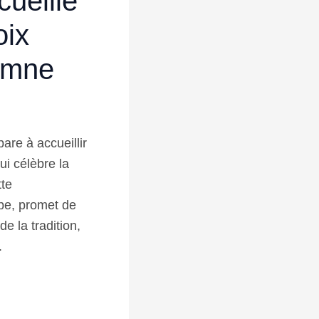
cueille
oix
tomne
are à accueillir
i célèbre la
tte
pe, promet de
e la tradition,
.