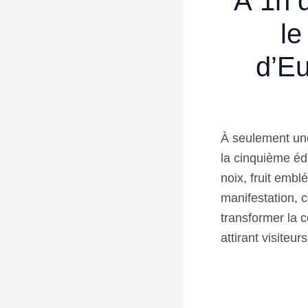
À 1h d
le
d’Eu
À seulement une
la cinquième éd
noix, fruit embl
manifestation, 
transformer la 
attirant visiteu