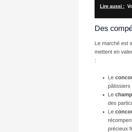
Lire aussi :
Vo
Des compét
Le marché est a
mettent en valeu
:
Le
concou
pâtissiers
Le
champi
des partic
Le
concou
récompense
précieux fr