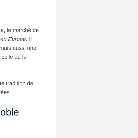
ée, le marché de
x en Europe
. Il
 mais aussi une
 celle de la
e tradition de
tées.
noble