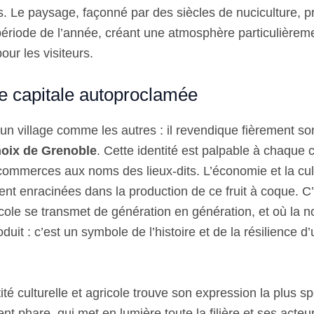
. Le paysage, façonné par des siècles de nuciculture, p
période de l’année, créant une atmosphère particulière
our les visiteurs.
e capitale autoproclamée
un village comme les autres : il revendique fièrement so
 noix de Grenoble
. Cette identité est palpable à chaque 
ommerces aux noms des lieux-dits. L’économie et la cul
nt enracinées dans la production de ce fruit à coque. C’e
icole se transmet de génération en génération, et où la no
uit : c’est un symbole de l’histoire et de la résilience d’u
tité culturelle et agricole trouve son expression la plus sp
 phare, qui met en lumière toute la filière et ses acteu