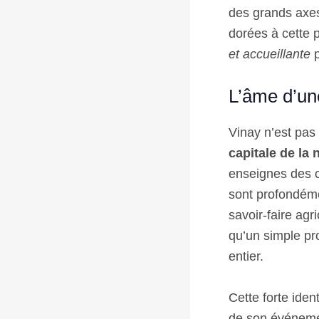
des grands axes
dorées à cette 
et accueillante
p
L’âme d’un
Vinay n’est pas 
capitale de la
enseignes des c
sont profondéme
savoir-faire agr
qu’un simple prod
entier.
Cette forte iden
de son événement