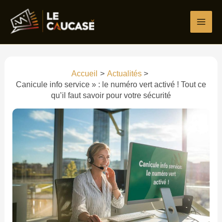
Aller
Écrivez
Nom*
E-
Site
au
ici…
mail*
contenu
Accueil
Actualités
Canicule info service » : le numéro vert activé ! Tout ce
qu’il faut savoir pour votre sécurité