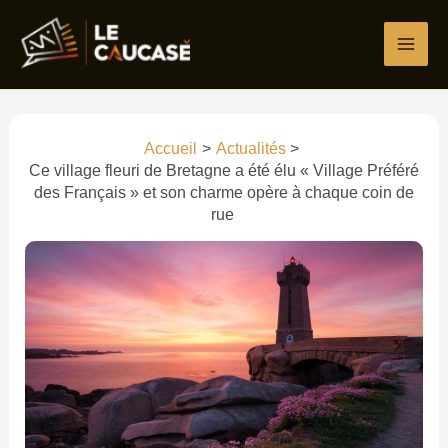
Aller
Écrivez
Nom*
E-
Site
au
ici…
mail*
contenu
Accueil
Actualités
Ce village fleuri de Bretagne a été élu « Village Préféré
des Français » et son charme opère à chaque coin de
rue