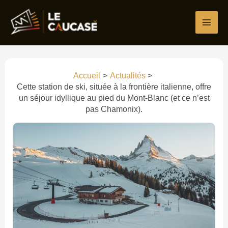
Aller
Écrivez
Nom*
E-
Site
au
ici…
mail*
contenu
Accueil
Actualités
Cette station de ski, située à la frontière italienne, offre
un séjour idyllique au pied du Mont-Blanc (et ce n’est
pas Chamonix).