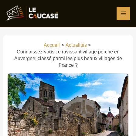
Aller
Écrivez
Nom*
E-
Site
au
ici…
mail*
contenu
Accueil
Actualités
Connaissez-vous ce ravissant village perché en
Auvergne, classé parmi les plus beaux villages de
France ?