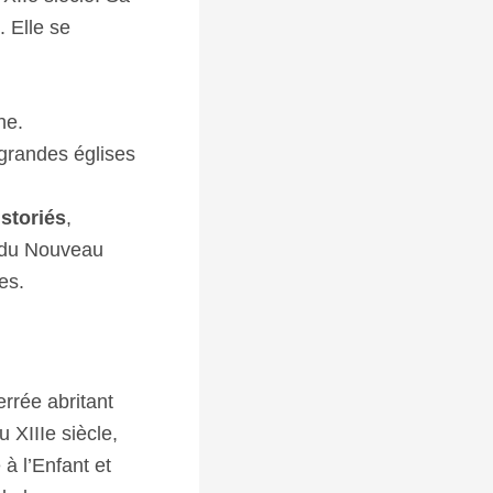
. Elle se
he.
grandes églises
istoriés
,
t du Nouveau
es.
rrée abritant
 XIIIe siècle,
à l’Enfant et