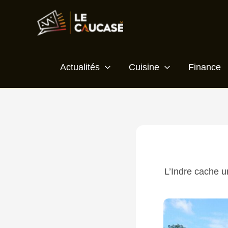
Aller
Écrivez
Nom*
E-
Site
au
ici…
mail*
contenu
Actualités
Cuisine
Finance
L’Indre cache u