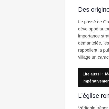
Des origin
Le passé de Gar
développé autou
importance strat
démantelée, les 
rappellent la p
village un
carac
Lire aussi :
Me
impérativement
L’église r
Véritable trésor