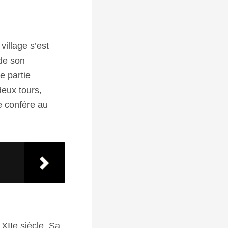
illage s’est
de son
e partie
deux tours,
e confère au
 XIIe siècle. Sa