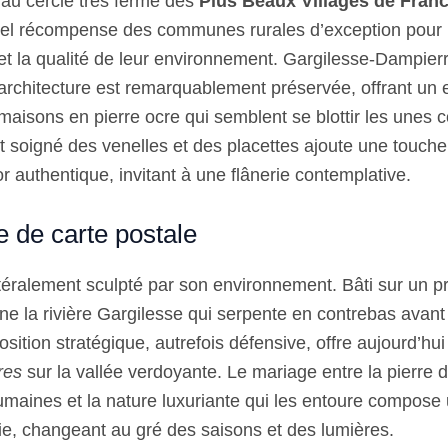
au cercle très fermé des
Plus Beaux Villages de Fran
el récompense des communes rurales d’exception pour 
 et la qualité de leur environnement. Gargilesse-Dampier
 architecture est remarquablement préservée, offrant un
aisons en pierre ocre qui semblent se blottir les unes co
t soigné des venelles et des placettes ajoute une touche
r authentique, invitant à une flânerie contemplative.
 de carte postale
ittéralement sculpté par son environnement. Bâti sur un 
ne la rivière Gargilesse qui serpente en contrebas avant 
sition stratégique, autrefois défensive, offre aujourd’hu
res
sur la vallée verdoyante. Le mariage entre la pierre 
umaines et la nature luxuriante qui les entoure compose
ie, changeant au gré des saisons et des lumières.