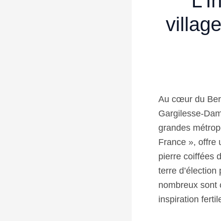
L’I
villag
Au cœur du Berr
Gargilesse-Damp
grandes métropo
France », offre
pierre coiffées 
terre d’élection
nombreux sont c
inspiration fert