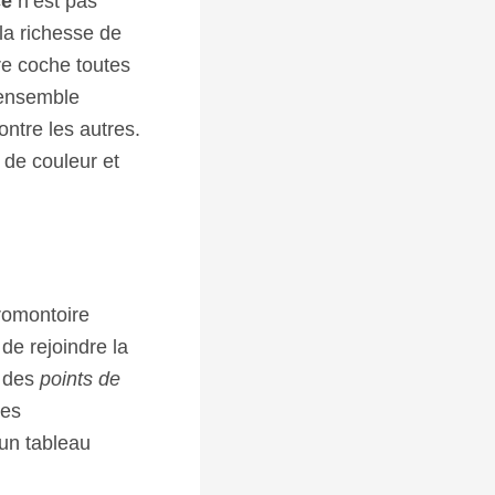
ce
n’est pas
la richesse de
re coche toutes
 ensemble
ntre les autres.
 de couleur et
promontoire
de rejoindre la
i des
points de
des
 un tableau