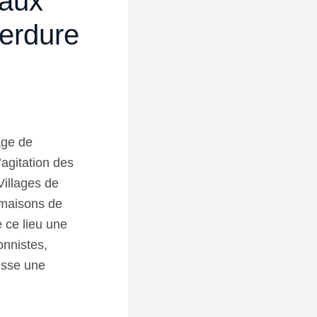
eaux
verdure
age de
agitation des
Villages de
 maisons de
e ce lieu une
onnistes,
esse une