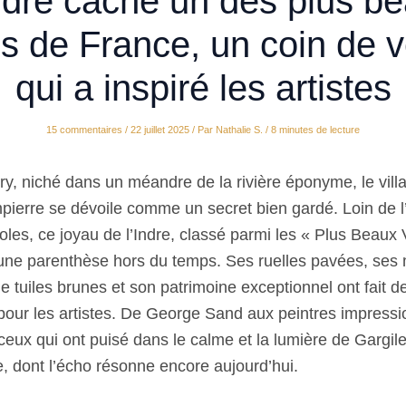
ndre cache un des plus b
es de France, un coin de 
qui a inspiré les artistes
15 commentaires
/
22 juillet 2025
/ Par
Nathalie S.
/
8 minutes de lecture
y, niché dans un méandre de la rivière éponyme, le vill
ierre se dévoile comme un secret bien gardé. Loin de l’
les, ce joyau de l’Indre, classé parmi les « Plus Beaux 
 une parenthèse hors du temps. Ses ruelles pavées, ses
de tuiles brunes et son patrimoine exceptionnel ont fait d
 pour les artistes. De George Sand aux peintres impressi
eux qui ont puisé dans le calme et la lumière de Gargil
ile, dont l’écho résonne encore aujourd’hui.