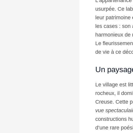
L’appartenance 
usurpée. Ce lab
leur patrimoine
les cases : son
harmonieux de m
Le fleurissemen
de vie à ce déco
Un paysage
Le village est l
rocheux, il domi
Creuse. Cette po
vue spectaculai
constructions h
d’une rare poés