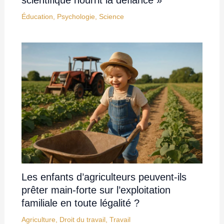
scientifique nourrit la défiance »
Éducation
,
Psychologie
,
Science
Les enfants d’agriculteurs peuvent-ils
prêter main-forte sur l’exploitation
familiale en toute légalité ?
Agriculture
,
Droit du travail
,
Travail