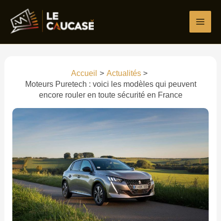
Aller
Écrivez
Nom*
E-
Site
au
ici…
mail*
contenu
Accueil
Actualités
Moteurs Puretech : voici les modèles qui peuvent
encore rouler en toute sécurité en France