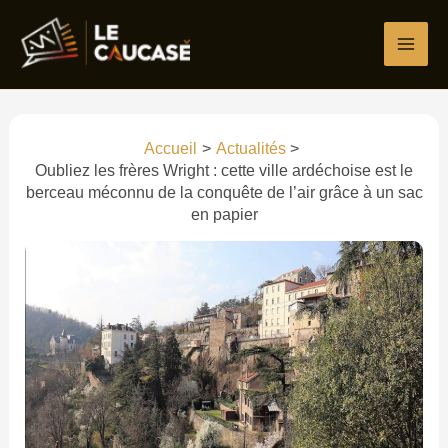
Aller
Écrivez
Nom*
E-
Site
au
ici…
mail*
contenu
Accueil
Actualités
Oubliez les frères Wright : cette ville ardéchoise est le
berceau méconnu de la conquête de l’air grâce à un sac
en papier