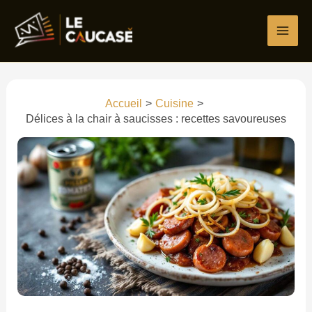
Aller
Écrivez
Nom*
E-
Site
au
ici…
mail*
contenu
Accueil
Cuisine
Délices à la chair à saucisses : recettes savoureuses