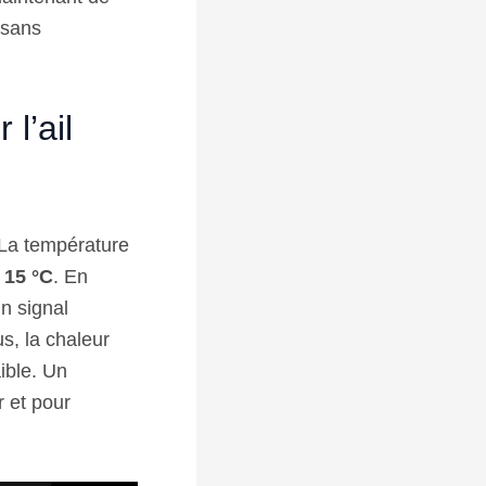
r sans
l’ail
. La température
 15 °C
. En
n signal
s, la chaleur
ible. Un
r et pour