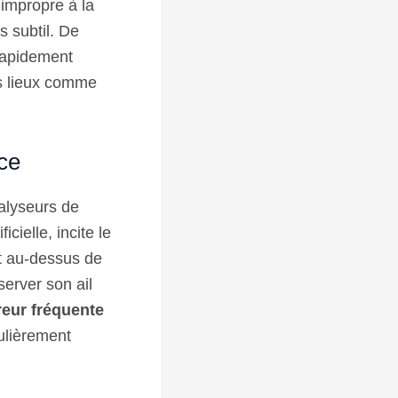
 impropre à la
s subtil. De
 rapidement
s lieux comme
ce
alyseurs de
icielle, incite le
t au-dessus de
server son ail
reur fréquente
ulièrement