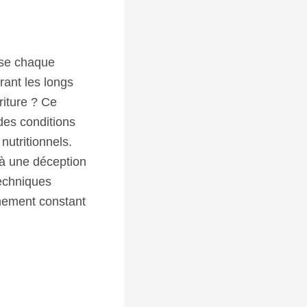
ose chaque
ant les longs
riture ? Ce
des conditions
nutritionnels.
 à une déception
techniques
nement constant