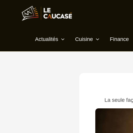
Aller
Écrivez
Nom*
E-
Site
au
ici…
mail*
contenu
Actualités
Cuisine
Finance
La seule faç