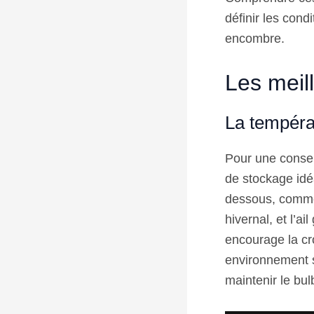
définir les cond
encombre.
Les meill
La températ
Pour une conserv
de stockage idé
dessous, comme 
hivernal, et l’a
encourage la cro
environnement s
maintenir le bu