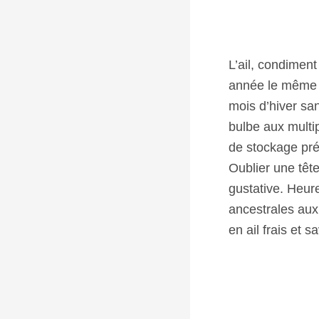
L’ail, condimen
année le même d
mois d’hiver sa
bulbe aux multip
de stockage préc
Oublier une têt
gustative. Heur
ancestrales aux
en ail frais et 