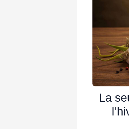
La seu
l’h