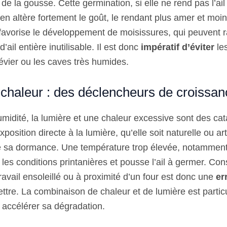
 de la gousse. Cette germination, si elle ne rend pas l’ail
n altère fortement le goût, le rendant plus amer et moin
é favorise le développement de moisissures, qui peuvent
’ail entière inutilisable. Il est donc
impératif d’éviter
le
évier ou les caves très humides.
 chaleur : des déclencheurs de croissan
midité, la lumière et une chaleur excessive sont des cat
position directe à la lumière, qu’elle soit naturelle ou artif
de sa dormance. Une température trop élevée, notammen
 les conditions printanières et pousse l’ail à germer. Con
ravail ensoleillé ou à proximité d’un four est donc une
er
tre. La combinaison de chaleur et de lumière est partic
 accélérer sa dégradation.