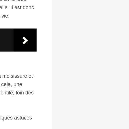
le. Il est donc
vie.
a moisissure et
 cela, une
ntilé, loin des
elques astuces