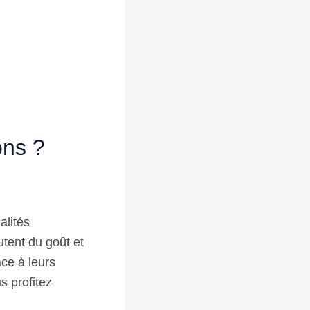
ons ?
alités
utent du goût et
âce à leurs
s profitez