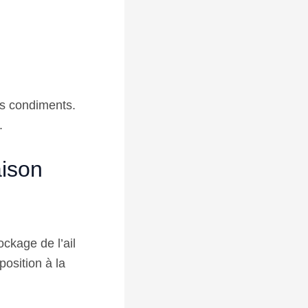
os condiments.
.
aison
ckage de l’ail
position à la