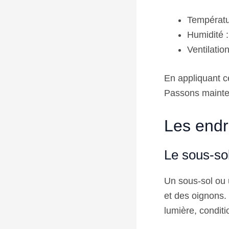
Températu
Humidité :
Ventilatio
En appliquant c
Passons mainten
Les endr
Le sous-sol
Un sous-sol ou 
et des oignons. 
lumière, conditi