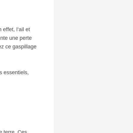
ffet, l’ail et
ente une perte
z ce gaspillage
s essentiels,
e terre. Ces