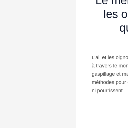
Le mei
les 
q
L’ail et les oi
à travers le mo
gaspillage et ma
méthodes pour c
ni pourrissent.