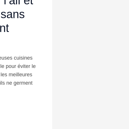
’ail et
 sans
nt
euses cuisines
e pour éviter le
 les meilleures
ils ne germent