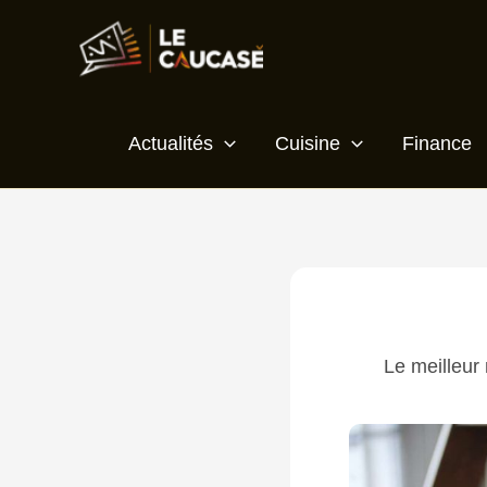
Aller
Écrivez
Nom*
E-
Site
au
ici…
mail*
contenu
Actualités
Cuisine
Finance
Le meilleur