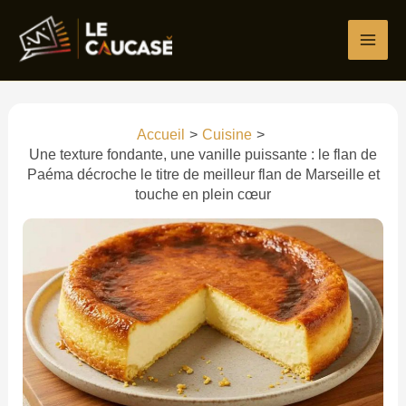
Aller
Écrivez
Nom*
E-
Site
au
ici…
mail*
contenu
Accueil
Cuisine
Une texture fondante, une vanille puissante : le flan de
Paéma décroche le titre de meilleur flan de Marseille et
touche en plein cœur