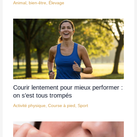
Animal
,
bien-être
,
Élevage
Courir lentement pour mieux performer :
on s’est tous trompés
Activité physique
,
Course à pied
,
Sport