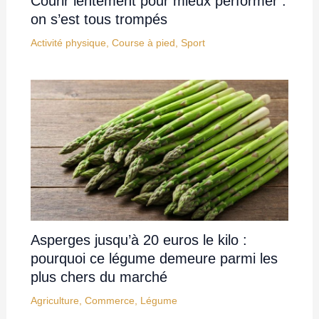
Courir lentement pour mieux performer :
on s’est tous trompés
Activité physique
,
Course à pied
,
Sport
Asperges jusqu’à 20 euros le kilo :
pourquoi ce légume demeure parmi les
plus chers du marché
Agriculture
,
Commerce
,
Légume